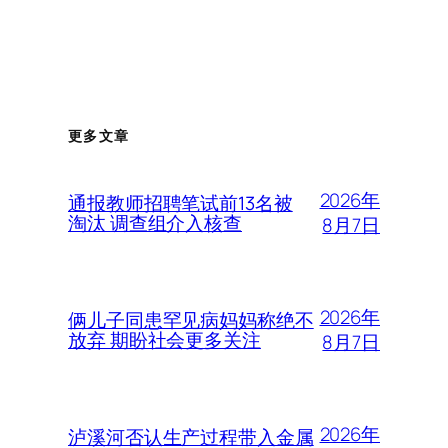
更多文章
2026年
通报教师招聘笔试前13名被
淘汰 调查组介入核查
8月7日
2026年
俩儿子同患罕见病妈妈称绝不
放弃 期盼社会更多关注
8月7日
2026年
泸溪河否认生产过程带入金属