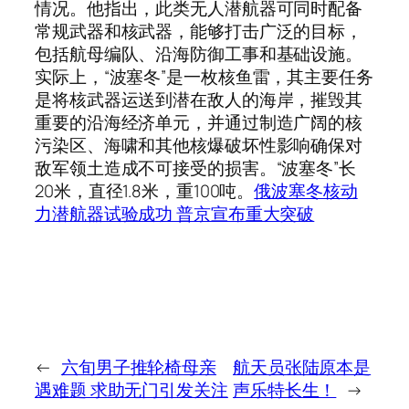
情况。他指出，此类无人潜航器可同时配备
常规武器和核武器，能够打击广泛的目标，
包括航母编队、沿海防御工事和基础设施。
实际上，“波塞冬”是一枚核鱼雷，其主要任务
是将核武器运送到潜在敌人的海岸，摧毁其
重要的沿海经济单元，并通过制造广阔的核
污染区、海啸和其他核爆破坏性影响确保对
敌军领土造成不可接受的损害。“波塞冬”长
20米，直径1.8米，重100吨。
俄波塞冬核动
力潜航器试验成功 普京宣布重大突破
←
六旬男子推轮椅母亲
航天员张陆原本是
遇难题 求助无门引发关注
声乐特长生！
→