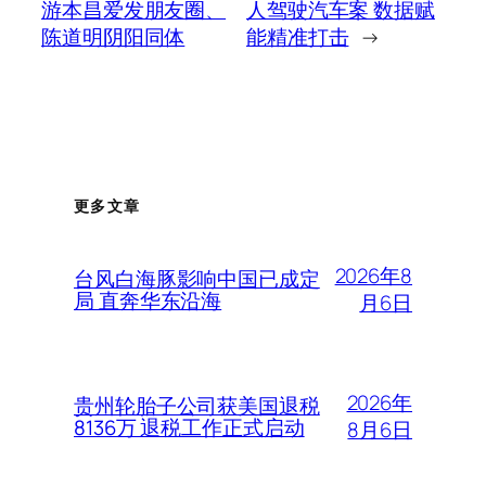
游本昌爱发朋友圈、
人驾驶汽车案 数据赋
陈道明阴阳同体
能精准打击
→
更多文章
2026年8
台风白海豚影响中国已成定
局 直奔华东沿海
月6日
2026年
贵州轮胎子公司获美国退税
8136万 退税工作正式启动
8月6日