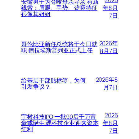
安徽男子为聋哑母亲寻亲 有新
年8月
线索：眉眼、手势、聋哑特征
很像其姐姐
7日
2026年
哥伦比亚新任总统将于今日就
职 德拉埃斯普列亚正式上任
8月7日
2026年8
给基层干部贴标签，为何
引发争议？
月7日
2026
宇树科技IPO 一批90后千万富
年8月
豪或诞生 硬科技企业迎来资本
红利
7日