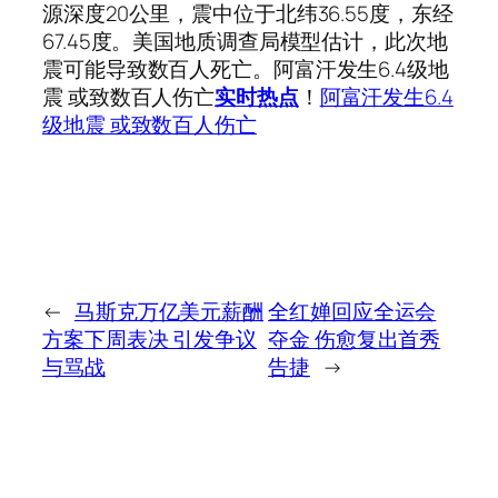
源深度20公里，震中位于北纬36.55度，东经
67.45度。美国地质调查局模型估计，此次地
震可能导致数百人死亡。阿富汗发生6.4级地
震 或致数百人伤亡
实时热点
！
阿富汗发生6.4
级地震 或致数百人伤亡
←
马斯克万亿美元薪酬
全红婵回应全运会
方案下周表决 引发争议
夺金 伤愈复出首秀
与骂战
告捷
→