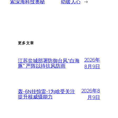
索深海科技奥秘
幼暖人心
→
更多文章
2026年
江苏盐城部署防御台风“白海
豚” 严阵以待抗风防雨
8月9日
2026年8
轰-6N挂惊雷-1为啥受关注
提升核威慑能力
月9日