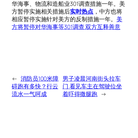
华海事、物流和造船业301调查措施一年。美
方暂停实施相关措施后
实时热点
，中方也将
相应暂停实施针对美方的反制措施一年。
美
方将暂停对华海事等301调查 双方互释善意
←
消防员100米障
男子凌晨河南街头拉车
碍跑有多快？行云
门 看见车主在驾驶位坐
流水一气呵成
着吓得撒腿跑
→