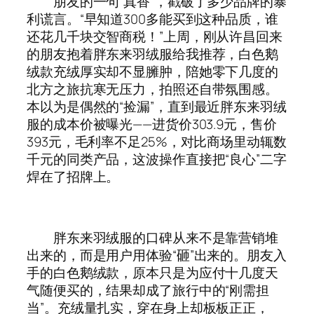
朋友的一句“真香”，戳破了多少品牌的暴
利谎言。“早知道300多能买到这种品质，谁
还花几千块交智商税！”上周，刚从许昌回来
的朋友抱着胖东来羽绒服给我推荐，白色鹅
绒款充绒厚实却不显臃肿，陪她零下几度的
北方之旅抗寒无压力，拍照还自带氛围感。
本以为是偶然的“捡漏”，直到最近胖东来羽绒
服的成本价被曝光——进货价303.9元，售价
393元，毛利率不足25%，对比商场里动辄数
千元的同类产品，这波操作直接把“良心”二字
焊在了招牌上。
胖东来羽绒服的口碑从来不是靠营销堆
出来的，而是用户用体验“砸”出来的。朋友入
手的白色鹅绒款，原本只是为应付十几度天
气随便买的，结果却成了旅行中的“刚需担
当”。充绒量扎实，穿在身上却板板正正，