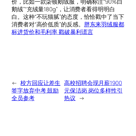
价，比如一款柒顿鹅绒服，明确标注“90%白
鹅绒”“充绒量180g”，让消费者看得明明白
白。这种“不玩猫腻”的态度，恰恰戳中了当下
消费者对“高价低质”的反感。
胖东来羽绒服都
标进货价和毛利率 戳破暴利谎言
←
校方回应让差生
高校招聘会现月薪1900
签字放弃中考 鼓励
元保洁岗 岗位多样性引
全员参考
热议
→