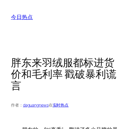
跳
至
今日热点
内
容
胖东来羽绒服都标进货
价和毛利率 戳破暴利谎
言
作者：
daguangnews
在
实时热点