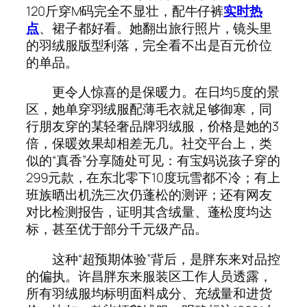
120斤穿M码完全不显壮，配牛仔裤
实时热
点
、裙子都好看。她翻出旅行照片，镜头里
的羽绒服版型利落，完全看不出是百元价位
的单品。
更令人惊喜的是保暖力。在日均5度的景
区，她单穿羽绒服配薄毛衣就足够御寒，同
行朋友穿的某轻奢品牌羽绒服，价格是她的3
倍，保暖效果却相差无几。社交平台上，类
似的“真香”分享随处可见：有宝妈说孩子穿的
299元款，在东北零下10度玩雪都不冷；有上
班族晒出机洗三次仍蓬松的测评；还有网友
对比检测报告，证明其含绒量、蓬松度均达
标，甚至优于部分千元级产品。
这种“超预期体验”背后，是胖东来对品控
的偏执。许昌胖东来服装区工作人员透露，
所有羽绒服均标明面料成分、充绒量和进货