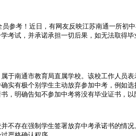
员参考！近日，有网友反映江苏南通一所初中
升学考试，并承诺承担一切后果，如无法取得毕
于南通市教育局直属学校。该校工作人员表
中确实有极个别学生主动放弃参加中考，例如选
诺书，明确告知不参加中考将没有毕业证书，以
不存在强制学生签署放弃中考承诺书的情况
经过严格确认程序。