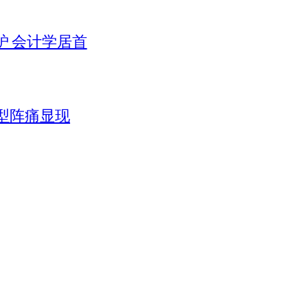
炉 会计学居首
型阵痛显现