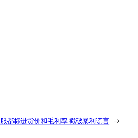
服都标进货价和毛利率 戳破暴利谎言
→