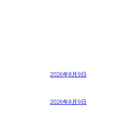
2026年8月9日
2026年8月9日