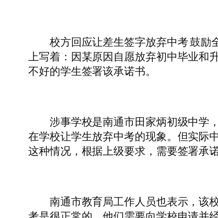
校方回应让差生签字放弃中考 鼓励全
上写着：因某原因自愿放弃初中毕业和
不好的学生签署该承诺书。
涉事学校是南通市田家炳初级中学，属
在学校让学生放弃中考的现象。但实际
这种情况，根据上级要求，需要签署承
南通市教育局工作人员也表示，该校并
考是很正常的，他们需要向学校申请并