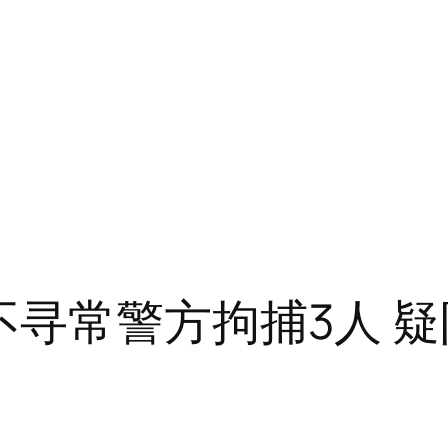
不寻常警方拘捕3人 