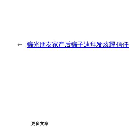
←
骗光朋友家产后骗子迪拜发炫耀 信
更多文章