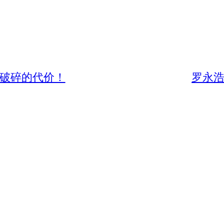
任破碎的代价！
罗永浩