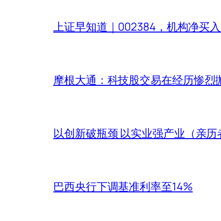
上证早知道｜002384，机构净买入9
摩根大通：科技股交易在经历惨烈
以创新破瓶颈 以实业强产业（亲历
巴西央行下调基准利率至14%