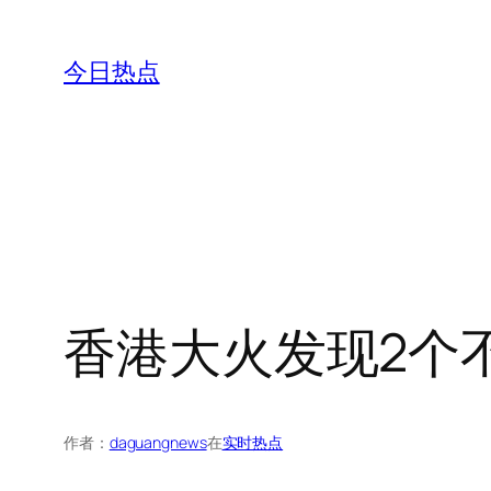
跳
至
今日热点
内
容
香港大火发现2个
作者：
daguangnews
在
实时热点