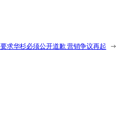
要求华杉必须公开道歉 营销争议再起
→