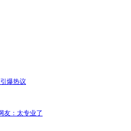
照引爆热议
网友：太专业了