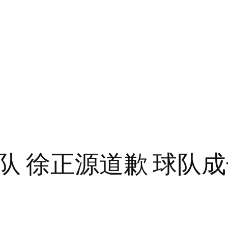
队 徐正源道歉 球队