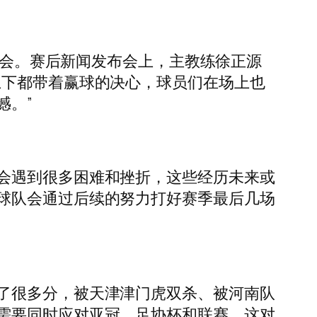
机会。赛后新闻发布会上，主教练徐正源
上下都带着赢球的决心，球员们在场上也
憾。”
会遇到很多困难和挫折，这些经历未来或
球队会通过后续的努力打好赛季最后几场
了很多分，被天津津门虎双杀、被河南队
需要同时应对亚冠、足协杯和联赛，这对