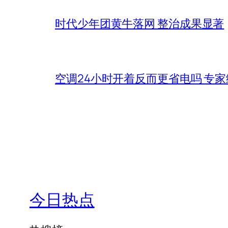
时代少年团黄牛落网 整治成果显著
空调24小时开着反而更省电吗 专
今日热点