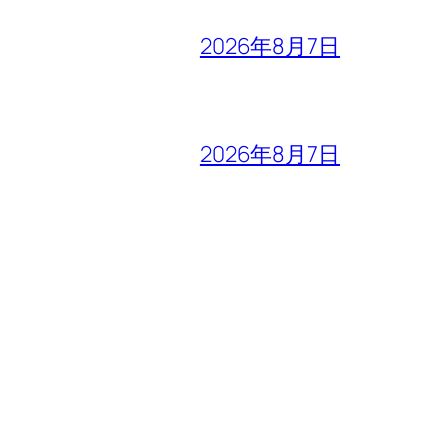
2026年8月7日
2026年8月7日