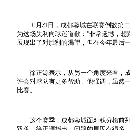
10月31日，成都蓉城在联赛倒数第二
为这场失利向球迷道歉：“非常遗憾，想
展现出了对胜利的渴望，但在今年最后一
徐正源表示，从另一个角度来看，成都
许会对球队有更多帮助。他强调，虽然
比赛。
这个赛季，成都蓉城面对积分榜前列的
双杀。徐正源指出，问题的原因有很多