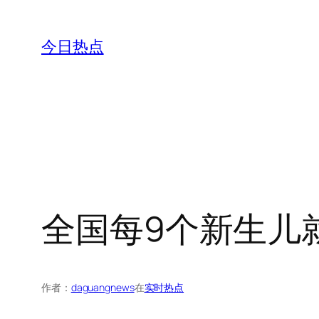
跳
至
今日热点
内
容
全国每9个新生儿
作者：
daguangnews
在
实时热点