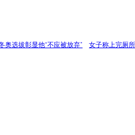
冬奥选拔彰显他“不应被放弃”
女子称上完厕所