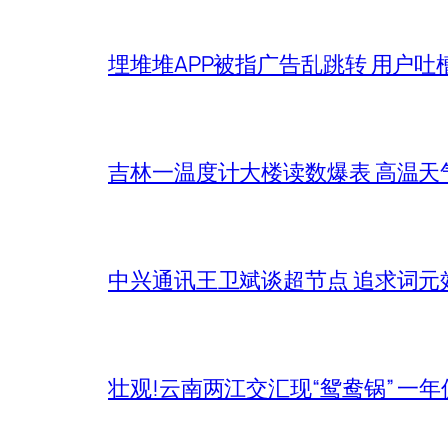
埋堆堆APP被指广告乱跳转 用户吐
吉林一温度计大楼读数爆表 高温天
中兴通讯王卫斌谈超节点 追求词元
壮观!云南两江交汇现“鸳鸯锅” 一