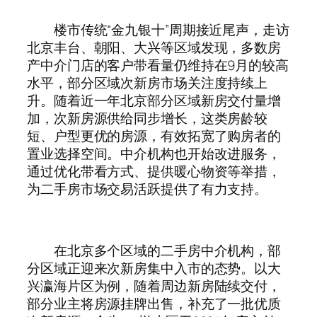
楼市传统“金九银十”周期接近尾声，走访
北京丰台、朝阳、大兴等区域发现，多数房
产中介门店的客户带看量仍维持在9月的较高
水平，部分区域次新房市场关注度持续上
升。随着近一年北京部分区域新房交付量增
加，次新房源供给同步增长，这类房龄较
短、户型更优的房源，有效拓宽了购房者的
置业选择空间。中介机构也开始改进服务，
通过优化带看方式、提供暖心物资等举措，
为二手房市场交易活跃提供了有力支持。
在北京多个区域的二手房中介机构，部
分区域正迎来次新房集中入市的态势。以大
兴瀛海片区为例，随着周边新房陆续交付，
部分业主将房源挂牌出售，补充了一批优质