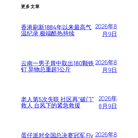
更多文章
2026年8
香港刷新1884年以来最高气
温纪录 极端酷热持续
月9日
2026年8
云南一男子胃中取出180颗铁
钉 异物总重超1公斤
月9日
2026年
老人第5次失联 社区再“破门”
救人 台风下的紧急救援
8月9日
2026年8
蛋仔派对全国总决赛冠军 Fly