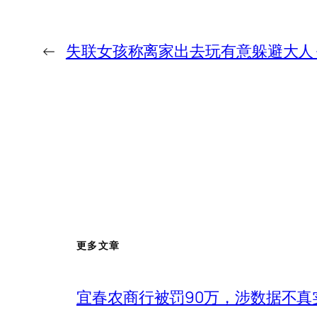
←
失联女孩称离家出去玩有意躲避大人
更多文章
宜春农商行被罚90万，涉数据不真