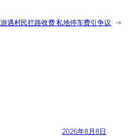
游遇村民拦路收费 私地停车费引争议
→
2026年8月8日