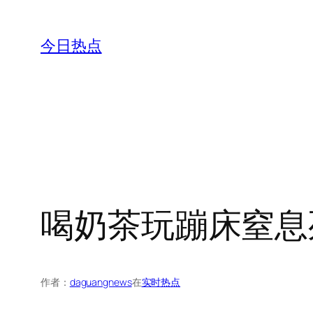
跳
至
今日热点
内
容
喝奶茶玩蹦床窒息
作者：
daguangnews
在
实时热点