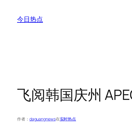
跳
至
今日热点
内
容
飞阅韩国庆州 AP
作者：
daguangnews
在
实时热点