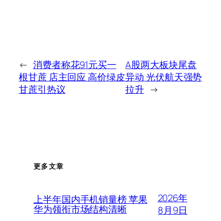
←
消费者称花91元买一
A股两大板块尾盘
根甘蔗 店主回应 高价绿皮
异动 光伏航天强势
甘蔗引热议
拉升
→
更多文章
2026年
上半年国内手机销量榜 苹果
华为领衔市场结构清晰
8月9日