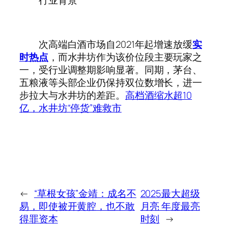
次高端白酒市场自2021年起增速放缓
实
时热点
，而水井坊作为该价位段主要玩家之
一，受行业调整期影响显著。同期，茅台、
五粮液等头部企业仍保持双位数增长，进一
步拉大与水井坊的差距。‌
高档酒缩水超10
亿，水井坊“停货”难救市
←
“草根女孩”金靖：成名不
2025最大超级
易，即使被开黄腔，也不敢
月亮 年度最亮
得罪资本
时刻
→