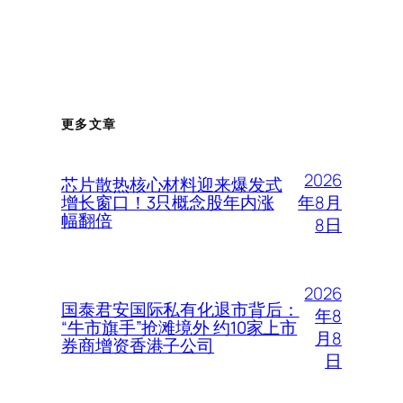
更多文章
2026
芯片散热核心材料迎来爆发式
年8月
增长窗口！3只概念股年内涨
幅翻倍
8日
2026
国泰君安国际私有化退市背后：
年8
“牛市旗手”抢滩境外 约10家上市
月8
券商增资香港子公司
日