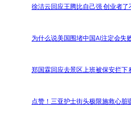
徐洁云回应王腾比自己强 创业者了
为什么说美国围堵中国AI注定会失
郑国霖回应去景区上班被保安拦下 
点赞！三亚护士街头极限施救心脏