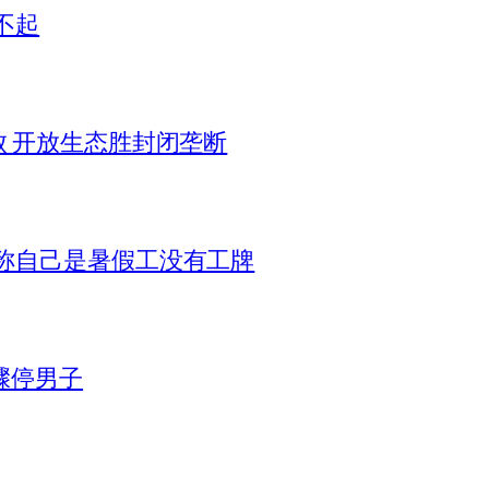
不起
败 开放生态胜封闭垄断
称自己是暑假工没有工牌
骤停男子