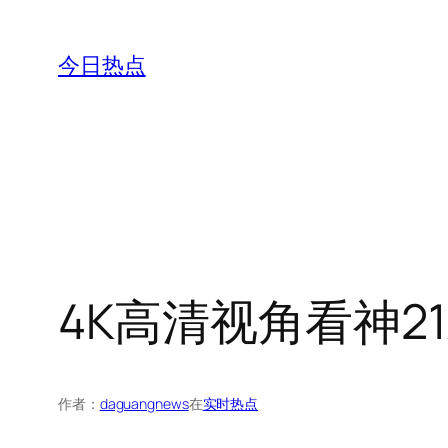
跳
至
今日热点
内
容
4K高清视角看神2
作者：
daguangnews
在
实时热点