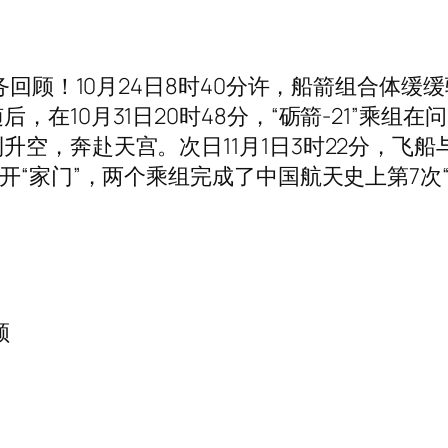
回顾！10月24日8时40分许，船箭组合体缓缓
在10月31日20时48分，“砺箭-21”乘组在
空，奔赴天宫。次日11月1日3时22分，飞船
开“家门”，两个乘组完成了中国航天史上第7次“
顾