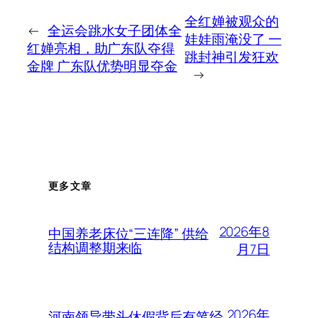
全红婵被观众的
←
全运会跳水女子团体全
娃娃雨淹没了 一
红婵亮相，助广东队夺得
跳封神引发狂欢
金牌 广东队优势明显夺金
→
更多文章
2026年8
中国养老床位“三连降” 供给
结构调整期来临
月7日
2026年
河南领导带头休假背后有笔经