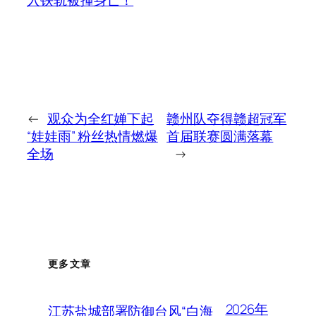
←
观众为全红婵下起
赣州队夺得赣超冠军
“娃娃雨” 粉丝热情燃爆
首届联赛圆满落幕
全场
→
更多文章
2026年
江苏盐城部署防御台风“白海