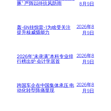
豚” 严阵以待抗风防雨
8月9日
2026年8
轰-6N挂惊雷-1为啥受关注
提升核威慑能力
月9日
2026年8
2026年“未录满”本科专业排
行榜出炉 会计学居首
月9日
2026年8
跨国车企在中国集体承压 电
动化转型阵痛显现
月9日