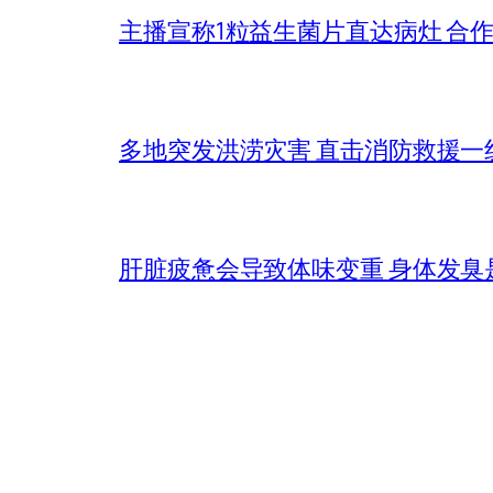
主播宣称1粒益生菌片直达病灶 合
多地突发洪涝灾害 直击消防救援一
肝脏疲惫会导致体味变重 身体发臭