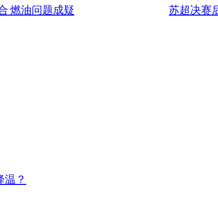
合 燃油问题成疑
苏超决赛
降温？