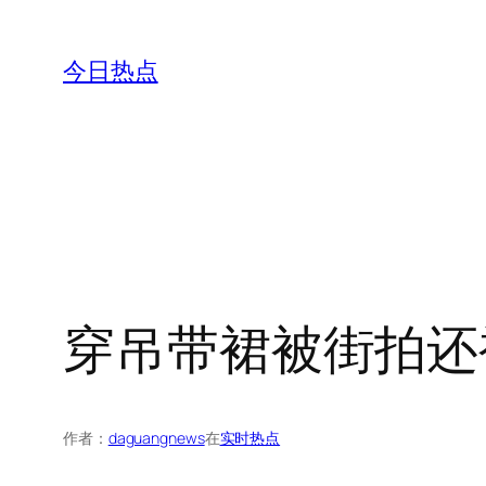
跳
至
今日热点
内
容
穿吊带裙被街拍还
作者：
daguangnews
在
实时热点