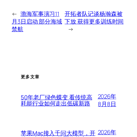
←
渤海军事演习11
开拓者队记谈杨瀚森被
月3日启动 部分海域
下放 获得更多训练时间
禁航
→
更多文章
2026年
50年老厂绿色蝶变 看传统高
耗能行业如何走出低碳新路
8月8日
2026年
苹果Mac接入千问大模型，开