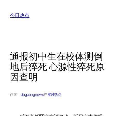
跳
至
今日热点
内
容
通报初中生在校体测倒
地后猝死 心源性猝死原
因查明
作者：
daguangnews
在
实时热点