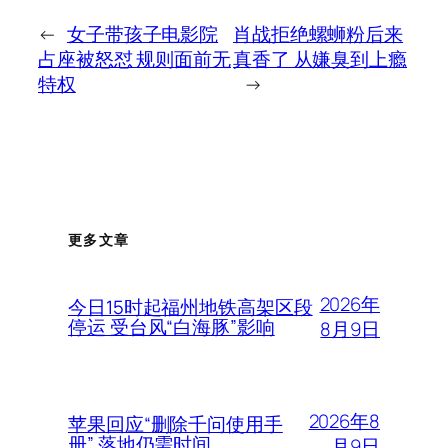
←
女子带孩子电影院
肖战拒绝螺蛳粉后来
占座被怒怼 规则面前无
真香了 从嫌臭到上瘾
特权
→
更多文章
2026年
今日15时起福州地铁高架区段
停运 受台风“白海豚”影响
8月9日
2026年8
苹果回应“删除千问使用手
册” 落地仍需时间
月9日