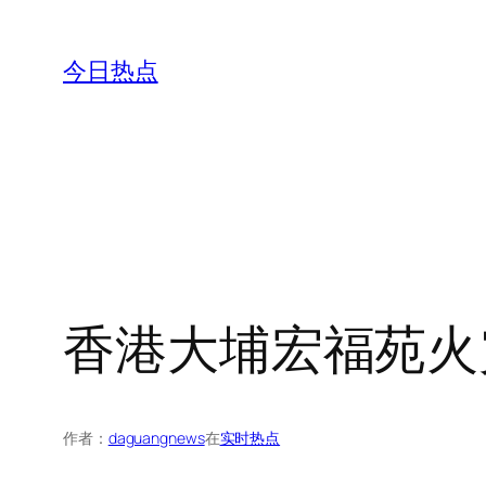
跳
至
今日热点
内
容
香港大埔宏福苑火
作者：
daguangnews
在
实时热点