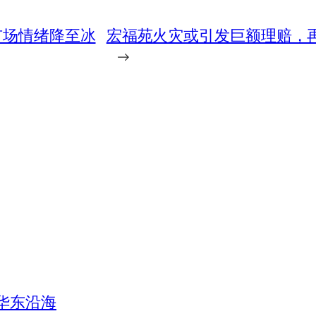
市场情绪降至冰
宏福苑火灾或引发巨额理赔，
→
华东沿海