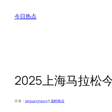
跳
至
今日热点
内
容
2025上海马拉松
作者：
daguangnews
在
实时热点