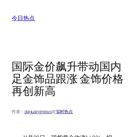
跳
至
今日热点
内
容
国际金价飙升带动国内
足金饰品跟涨 金饰价格
再创新高
作者：
daguangnews
在
实时热点