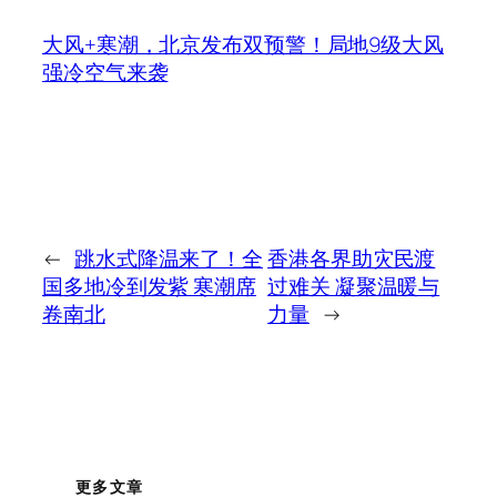
大风+寒潮，北京发布双预警！局地9级大风
强冷空气来袭
←
跳水式降温来了！全
香港各界助灾民渡
国多地冷到发紫 寒潮席
过难关 凝聚温暖与
卷南北
力量
→
更多文章