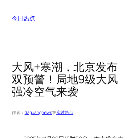
跳
至
今日热点
内
容
大风+寒潮，北京发布
双预警！局地9级大风
强冷空气来袭
作者：
daguangnews
在
实时热点