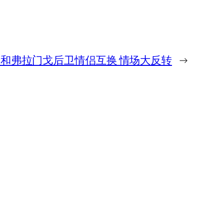
和弗拉门戈后卫情侣互换 情场大反转
→