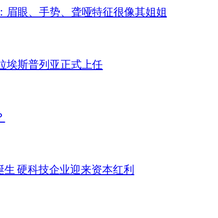
索：眉眼、手势、聋哑特征很像其姐姐
拉埃斯普列亚正式上任
？
或诞生 硬科技企业迎来资本红利