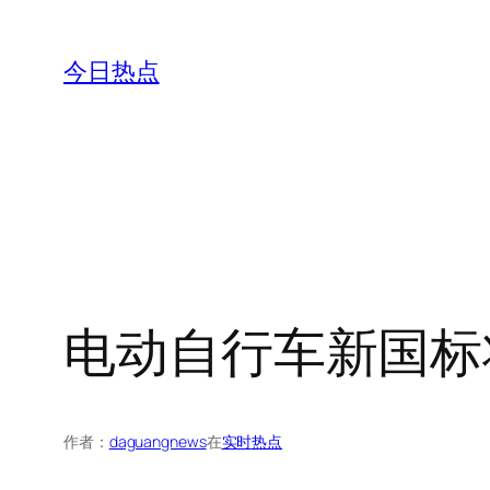
跳
至
今日热点
内
容
电动自行车新国标
作者：
daguangnews
在
实时热点