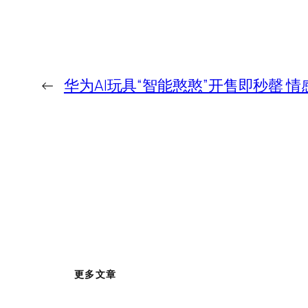
←
华为AI玩具“智能憨憨”开售即秒罄 
更多文章