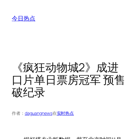
跳
至
今日热点
内
容
《疯狂动物城2》成进
口片单日票房冠军 预售
破纪录
作者：
daguangnews
在
实时热点