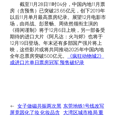
截至11月28日11时04分，中国内地11月票
房（含预售）已突破23.65亿元，创下2019年
以后11月单月最高票房纪录。展望12月电影市
场，由肖战、彭昱畅、周依然领衔主演的
《得闲谨制》将于12月6日上映，另一部备受
期待的进口大片《阿凡达：火与烬》也将于
12月19日登场。年末还有多部国产强片将上
映，这些影片或将共同推动2025年中国内地
全年总票房突破500亿元。
《疯狂动物城2》
成进口片单日票房冠军 预售破纪录
←
女子做磁共振两次黑
东莞地铁1号线改写
屏竟因化了妆 化妆品含
大湾区城市格局 重