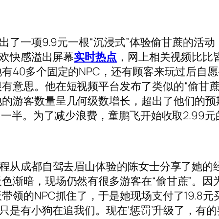
了一项9.9元一根“沉浸式”体验偷甘蔗的活
的欢快感溢出屏幕
实时热点
，网上相关视频比比皆
有40多个固定的NPC，还有顾客来玩过后自愿
有意思。他在短视频平台发布了类似的“偷甘蔗
游客数量呈几何级数增长，超出了他们的预期。
多一半。为了减少浪费，童鹏飞开始收取2.99
从成都自驾去眉山体验的陈女士分享了她的经历
色渐暗，现场仍然有很多游客在“偷甘蔗”。因
带领的NPC抓住了，于是她现场支付了19.8
，只是有小狗在追我们。现在‘惩罚’升级了，有