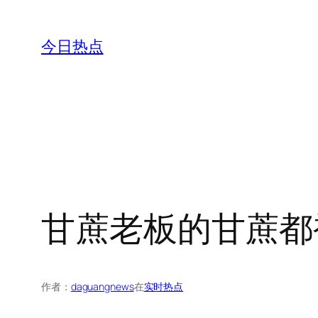
跳
至
今日热点
内
容
甘蔗老板的甘蔗都
作者：
daguangnews
在
实时热点