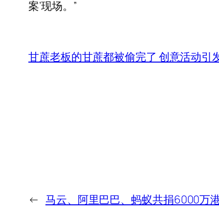
案’现场。”
甘蔗老板的甘蔗都被偷完了 创意活动引
←
马云、阿里巴巴、蚂蚁共捐6000万