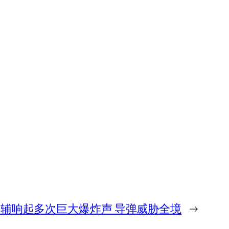
辅响起多次巨大爆炸声 导弹威胁全境
→