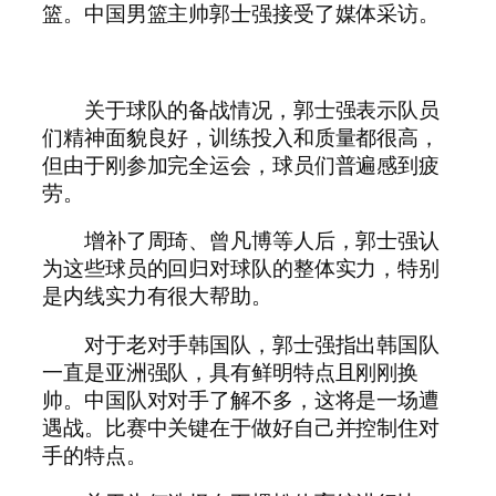
篮。中国男篮主帅郭士强接受了媒体采访。
关于球队的备战情况，郭士强表示队员
们精神面貌良好，训练投入和质量都很高，
但由于刚参加完全运会，球员们普遍感到疲
劳。
增补了周琦、曾凡博等人后，郭士强认
为这些球员的回归对球队的整体实力，特别
是内线实力有很大帮助。
对于老对手韩国队，郭士强指出韩国队
一直是亚洲强队，具有鲜明特点且刚刚换
帅。中国队对对手了解不多，这将是一场遭
遇战。比赛中关键在于做好自己并控制住对
手的特点。