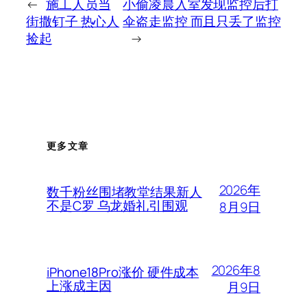
←
施工人员当
小偷凌晨入室发现监控后打
街撒钉子 热心人
伞盗走监控 而且只丢了监控
捡起
→
更多文章
2026年
数千粉丝围堵教堂结果新人
不是C罗 乌龙婚礼引围观
8月9日
2026年8
iPhone18Pro涨价 硬件成本
上涨成主因
月9日