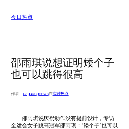
跳
至
今日热点
内
容
邵雨琪说想证明矮个子
也可以跳得很高
作者：
daguangnews
在
实时热点
邵雨琪说庆祝动作没有提前设计，专访
全运会女子跳高冠军邵雨琪：“矮个子”也可以