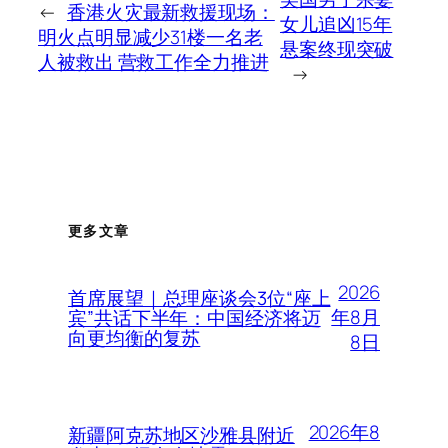
←
香港火灾最新救援现场：
女儿追凶15年
明火点明显减少31楼一名老
悬案终现突破
人被救出 营救工作全力推进
→
更多文章
2026
首席展望｜总理座谈会3位“座上
年8月
宾”共话下半年：中国经济将迈
向更均衡的复苏
8日
2026年8
新疆阿克苏地区沙雅县附近