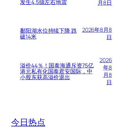
发生4.5级左右地震
月8日
2026年8月8
鄱阳湖水位持续下降 跌
破14米
日
2026
溢价44％！国泰海通斥资75亿
年8
港元私有化国泰君安国际，中
月8
小股东获高溢价退出
日
今日热点