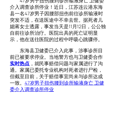
47岁男子扭伤腰到诊所输液身亡 卫健委
介入调查诊所停业！近日，江苏连云港东海
县一名47岁男子因腰部扭伤前往诊所输液时
突发不适，在送医途中不幸去世。据死者儿
媳蒋女士透露，事发当天是11月12日，公公独
自前往诊所治疗。医院出具的死亡证明显
示，他在送往医院的过程中呼吸心跳骤停。
东海县卫健委已介入此事，涉事诊所目
前已被要求停业。当地警方也与卫健委合作
实时热点
，就民事赔偿问题与家属进行了沟
通。家属已委托专业机构对死者进行尸检，
但截至目前，关于赔偿事宜尚未与诊所达成
一致。
47岁男子扭伤腰到诊所输液身亡 卫健
委介入调查诊所停业