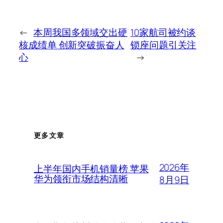
←
本周我国多领域交出硬
10家航司被约谈
核成绩单 创新突破振奋人
锁座问题引关注
心
→
更多文章
2026年
上半年国内手机销量榜 苹果
华为领衔市场结构清晰
8月9日