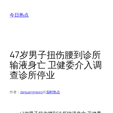
跳
至
今日热点
内
容
47岁男子扭伤腰到诊所
输液身亡 卫健委介入调
查诊所停业
作者：
daguangnews
在
实时热点