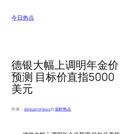
跳
至
今日热点
内
容
德银大幅上调明年金价
预测 目标价直指5000
美元
作者：
daguangnews
在
实时热点