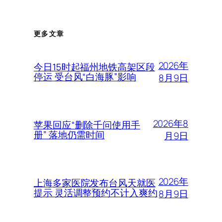
更多文章
2026年
今日15时起福州地铁高架区段
停运 受台风“白海豚”影响
8月9日
2026年8
苹果回应“删除千问使用手
册” 落地仍需时间
月9日
2026年
上海多家医院发布台风天就医
提示 灵活调整预约不计入爽约
8月9日