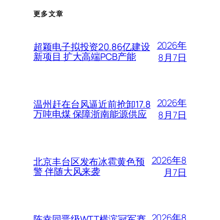
更多文章
2026年
超颖电子拟投资20.86亿建设
新项目 扩大高端PCB产能
8月7日
2026年
温州赶在台风逼近前抢卸17.8
万吨电煤 保障浙南能源供应
8月7日
2026年8
北京丰台区发布冰雹黄色预
警 伴随大风来袭
月7日
2026年8
陈幸同晋级WTT横滨冠军赛