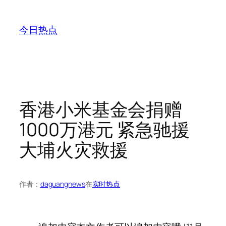
跳
至
今日热点
内
容
香港小米基金会捐赠
1000万港元 紧急驰援
大埔火灾救援
作者：
daguangnews
在
实时热点