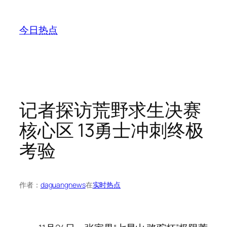
跳
至
今日热点
内
容
记者探访荒野求生决赛
核心区 13勇士冲刺终极
考验
作者：
daguangnews
在
实时热点