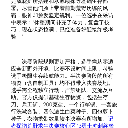
完成庇护所搭建和水源勘探等基础生存部
署。尽管他们脸上带着前期荒野历练的风
霜，眼神却愈发坚定锐利。一位选手在采访
中表示：“休整期间补充了体力，复盘了技
巧，现在状态拉满，已经准备好迎接终极考
验。”
决赛阶段规则更加严格，选手需从零适
应全新野外环境。比赛不设时间上限，考验
选手极限生存续航能力。半决赛阶段的所有
物资（含自制工具）均不得带入决赛场地。
选手需全程独立行动，严禁组队、交流及互
助。官方仅提供基础生存物资，包括生存
刀、兵工铲、200克盐、一个行军锅、一套旅
行洗漱套装、四包速生白菜种子、四包萝卜
种子，衣物携带数量较半决赛有所增加。
记
者探访荒野求生决赛核心区 13勇士冲刺终极