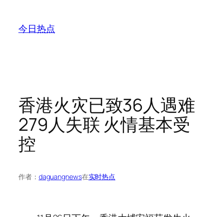
跳
至
今日热点
内
容
香港火灾已致36人遇难
279人失联 火情基本受
控
作者：
daguangnews
在
实时热点