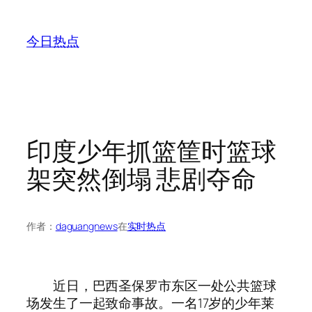
跳
至
今日热点
内
容
印度少年抓篮筐时篮球
架突然倒塌 悲剧夺命
作者：
daguangnews
在
实时热点
近日，巴西圣保罗市东区一处公共篮球
场发生了一起致命事故。一名17岁的少年莱