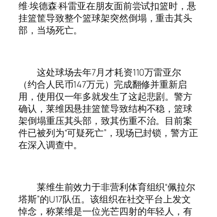
维·埃德森·科雷亚在朋友面前尝试扣篮时，悬
挂篮筐导致整个篮球架突然倒塌，重击其头
部，当场死亡。
这处球场去年7月才耗资110万雷亚尔
（约合人民币147万元）完成翻修并重新启
用，使用仅一年多就发生了这起悲剧。警方
确认，莱维因悬挂篮筐导致结构不稳，篮球
架倒塌重压其头部，致其伤重不治。目前案
件已被列为“可疑死亡”，现场已封锁，警方正
在深入调查中。
莱维生前效力于非营利体育组织“佩拉尔
塔斯”的U17队伍。该组织在社交平台上发文
悼念，称莱维是一位光芒四射的年轻人，有