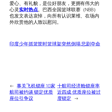
爱心、有礼貌，是位好朋友，更拥有伟大的
心灵
实时热点
。巴西全国篮球联赛（NBB）
也发文表达哀悼，向所有认识莱维、在场内
外欣赏他的人致以慰问。
印度少年抓篮筐时篮球架突然倒塌 悲剧夺命
←
事关飞机锁座 10家
十航司经济舱锁座率
航司被约谈 锁定优质
近四成 优质座位被过
座位引争议
度锁定
→