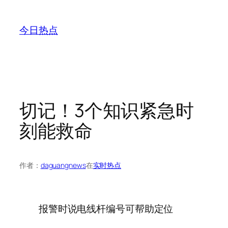
跳
至
今日热点
内
容
切记！3个知识紧急时
刻能救命
作者：
daguangnews
在
实时热点
报警时说电线杆编号可帮助定位