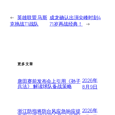
←
英雄联盟 马斯
成龙确认出演尖峰时刻4
克挑战T1战队
71岁再战经典！
→
更多文章
2026年
唐田赛前发布会上引用《孙子
兵法》 解读球队备战策略
8月9日
2026年
浙江防指将防台风应急响应提