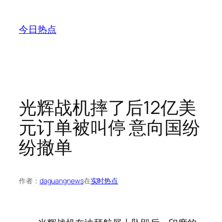
跳
至
今日热点
内
容
光辉战机摔了后12亿美
元订单被叫停 意向国纷
纷撤单
作者：
daguangnews
在
实时热点