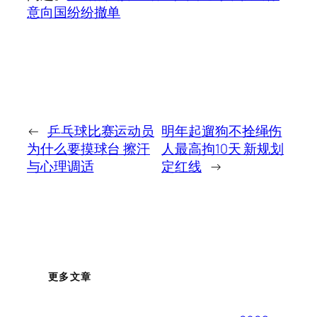
意向国纷纷撤单
←
乒乓球比赛运动员
明年起遛狗不拴绳伤
为什么要摸球台 擦汗
人最高拘10天 新规划
与心理调适
定红线
→
更多文章