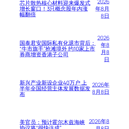
2026
芯片散热核心材料迎来爆发式
年8月
增长窗口！3只概念股年内涨
幅翻倍
8日
2026
国泰君安国际私有化退市背后：
年8
“牛市旗手”抢滩境外 约10家上市
月8
券商增资香港子公司
日
新兴产业新设企业40万户 上
2026年
半年全国经营主体发展数据发
8月8日
布
2026年8
美官员：预计霍尔木兹海峡
协议将“很快达成”
月8日