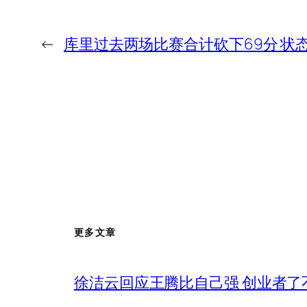
←
库里过去两场比赛合计砍下69分 状
更多文章
徐洁云回应王腾比自己强 创业者了