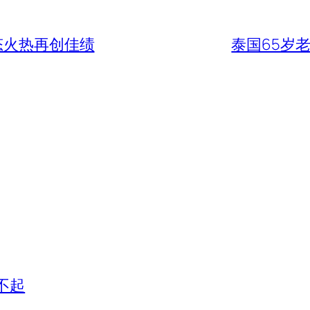
态火热再创佳绩
泰国65岁
不起