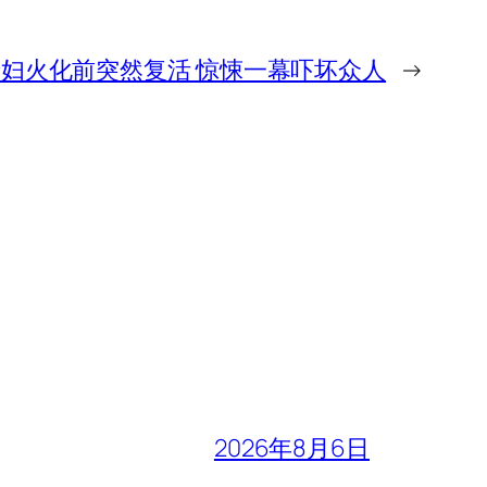
老妇火化前突然复活 惊悚一幕吓坏众人
→
2026年8月6日