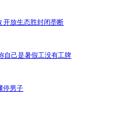
败 开放生态胜封闭垄断
称自己是暑假工没有工牌
骤停男子