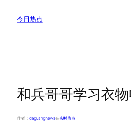
跳
至
今日热点
内
容
和兵哥哥学习衣物
作者：
daguangnews
在
实时热点